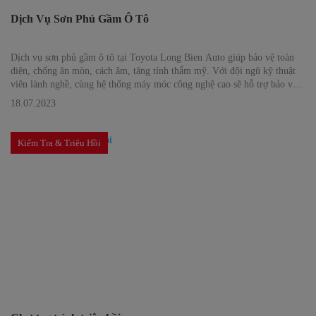
Dịch Vụ Sơn Phủ Gầm Ô Tô
Dịch vụ sơn phủ gầm ô tô tại Toyota Long Bien Auto giúp bảo vệ toàn
diện, chống ăn mòn, cách âm, tăng tính thẩm mỹ. Với đội ngũ kỹ thuật
viên lành nghề, cùng hệ thống máy móc công nghệ cao sẽ hỗ trợ bảo vệ
tốt gầm xe ô tô cho bạn.
18.07.2023
Kiểm Tra & Triệu Hồi