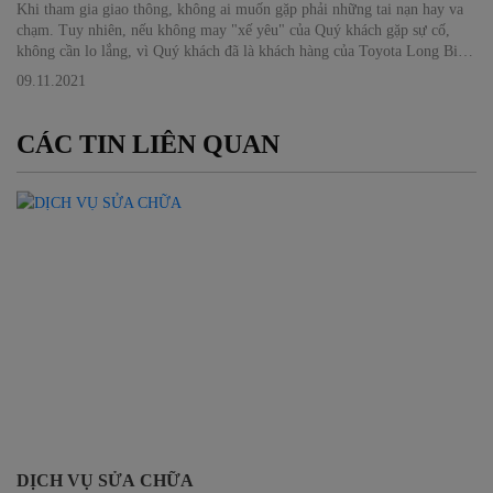
Khi tham gia giao thông, không ai muốn gặp phải những tai nạn hay va
chạm. Tuy nhiên, nếu không may "xế yêu" của Quý khách gặp sự cố,
không cần lo lắng, vì Quý khách đã là khách hàng của Toyota Long Biên
và Bảo hiểm Toyota sẽ đồng hành để bảo vệ và hỗ trợ Quý khách một
09.11.2021
cách toàn diện.
CÁC TIN LIÊN QUAN
DỊCH VỤ SỬA CHỮA