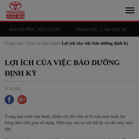
BẢO DƯỠNG, SỬA CHỮA
CHĂM SÓC, LÀM ĐẸP XE
Trang chủ /
Dịch vụ/
Bảo hành/
Lợi ích của việc bảo dưỡng định kỳ
LỢI ÍCH CỦA VIỆC BẢO DƯỠNG
ĐỊNH KỲ
21.10.2021
Trong quá trình vận hành, nhiều chi tiết trên xe bị mài mòn hoặc hư
hỏng theo thời gian sử dụng. Điều này xảy ra với bất kỳ cơ cấu máy móc
nào.