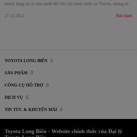
khách hàng sự an tâm tuyệt đối khi vận hành chiếc xe Toyota, chúng tôi
xin giới thiệu tới quý khách hàng chương trình Gia Hạn Bảo Hành chính
hãng chỉ dành riêng cho xe Toyota.
27.12.2022
Bảo hành
TOYOTA LONG BIÊN
SẢN PHẨM
CÔNG CỤ HỖ TRỢ
DỊCH VỤ
TIN TỨC & KHUYẾN MÃI
Toyota Long Biên - Website chính thức của Đại lý