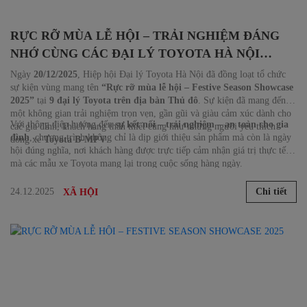
RỰC RỠ MÙA LỄ HỘI – TRẢI NGHIỆM ĐÁNG
NHỚ CÙNG CÁC ĐẠI LÝ TOYOTA HÀ NỘI
TRONG FESTIVE SEASON SHOWCASE 2025
Ngày
20/12/2025
, Hiệp hội Đại lý Toyota Hà Nội đã đồng loạt tổ chức
sự kiện vùng mang tên
“Rực rỡ mùa lễ hội – Festive Season Showcase
2025”
tại
9 đại lý Toyota trên địa bàn Thủ đô
. Sự kiện đã mang đến
một không gian trải nghiệm trọn vẹn, gần gũi và giàu cảm xúc dành cho
Với thông điệp hướng đến
sự kết nối – trải nghiệm – an toàn cho gia
các gia đình, khách hàng thân thiết cũng như những người yêu thích
đình
, chương trình không chỉ là dịp giới thiệu sản phẩm mà còn là ngày
dòng xe
Toyota B-MPV
.
hội đúng nghĩa, nơi khách hàng được trực tiếp cảm nhận giá trị thực tế
mà các mẫu xe Toyota mang lại trong cuộc sống hàng ngày.
24.12.2025
Chi tiết
XÃ HỘI