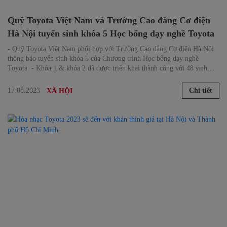
Quỹ Toyota Việt Nam và Trường Cao đẳng Cơ điện
Hà Nội tuyển sinh khóa 5 Học bổng dạy nghề Toyota
- Quỹ Toyota Việt Nam phối hợp với Trường Cao đẳng Cơ điện Hà Nội
thông báo tuyển sinh khóa 5 của Chương trình Học bổng dạy nghề
Toyota. - Khóa 1 & khóa 2 đã được triển khai thành công với 48 sinh
viên tốt nghiệp. Khóa 3 & khóa 4 có 36 sinh viên đang chuẩn bị tốt
nghiệp và Khóa 5 dự kiến sẽ đào tạo thêm 25 sinh viên.
17.08.2023
Chi tiết
XÃ HỘI