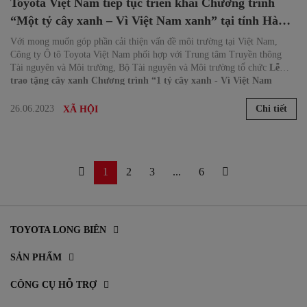
Toyota Việt Nam tiếp tục triển khai Chương trình
“Một tỷ cây xanh – Vì Việt Nam xanh” tại tỉnh Hà
Tĩnh và An Giang
Với mong muốn góp phần cải thiện vấn đề môi trường tại Việt Nam,
Công ty Ô tô Toyota Việt Nam phối hợp với Trung tâm Truyền thông
Tài nguyên và Môi trường, Bộ Tài nguyên và Môi trường tổ chức
Lễ
trao tặng cây xanh Chương trình “1 tỷ cây xanh - Vì Việt Nam
xanh"
tại rừng phòng hộ sông Ngàn Phố, tỉnh Hà Tĩnh.
26.06.2023
Chi tiết
XÃ HỘI
1
2
3
...
6
TOYOTA LONG BIÊN
SẢN PHẨM
CÔNG CỤ HỖ TRỢ