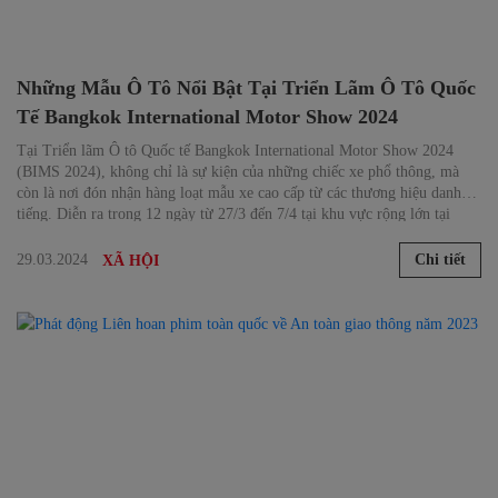
Những Mẫu Ô Tô Nổi Bật Tại Triển Lãm Ô Tô Quốc
Tế Bangkok International Motor Show 2024
Tại Triển lãm Ô tô Quốc tế Bangkok International Motor Show 2024
(BIMS 2024), không chỉ là sự kiện của những chiếc xe phổ thông, mà
còn là nơi đón nhận hàng loạt mẫu xe cao cấp từ các thương hiệu danh
tiếng. Diễn ra trong 12 ngày từ 27/3 đến 7/4 tại khu vực rộng lớn tại
Impact Challenger và Impact Forum Hall 4, thủ đô Bangkok, Thái Lan,
BIMS 2024 đã thu hút sự tham gia của 49 thương hiệu ô tô và xe máy
29.03.2024
Chi tiết
XÃ HỘI
hàng đầu trong khu vực Đông Nam Á.