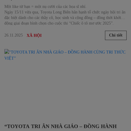
Một like từ bạn = một nụ cười của các họa sĩ nhí.
Ngày 15/11 vừa qua, Toyota Long Biên hân hạnh tổ chức ngày hội tri ân
đặc biệt dành cho các thầy cô, học sinh và cộng đồng – đồng thời khởi
động giai đoạn bình chọn cho cuộc thi “Chiếc ô tô mơ ước 2025”.
26.11.2025
Chi tiết
XÃ HỘI
“TOYOTA TRI ÂN NHÀ GIÁO – ĐỒNG HÀNH