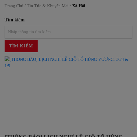
Trang Chủ /
Tin Tức & Khuyến Mại /
Xã Hội
Tìm kiếm
TÌM KIẾM
[THÔNG BÁO] LỊCH NGHỈ LỄ GIỖ TỔ HÙNG