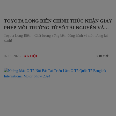
TOYOTA LONG BIÊN CHÍNH THỨC NHẬN GIẤY
PHÉP MÔI TRƯỜNG TỪ SỞ TÀI NGUYÊN VÀ
MÔI TRƯỜNG HÀ NỘI
Toyota Long Biên – Chất lượng vững bền, đồng hành vì một tương lai
xanh!
07.05.2025
Chi tiết
XÃ HỘI