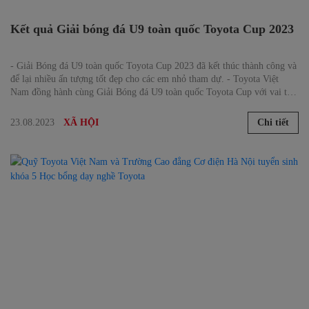
Kết quả Giải bóng đá U9 toàn quốc Toyota Cup 2023
- Giải Bóng đá U9 toàn quốc Toyota Cup 2023 đã kết thúc thành công và
để lại nhiều ấn tượng tốt đẹp cho các em nhỏ tham dự. - Toyota Việt
Nam đồng hành cùng Giải Bóng đá U9 toàn quốc Toyota Cup với vai trò
là Nhà tài trợ chính trong năm thứ 3 liên tiếp. Đặc biệt, Toyota và Báo
Thiếu niên Tiền Phong và Nhi đồng đã ký kết Biên bản ghi nhớ đồng
23.08.2023
Chi tiết
XÃ HỘI
hành cùng giải đấu 3 năm từ 2023 – 2025. - Giải đấu năm nay có sự
chung tay của đại lý Toyota Bắc Ninh và Toyota Từ Sơn.