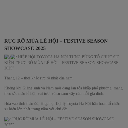
RỰC RỠ MÙA LỄ HỘI – FESTIVE SEASON
SHOWCASE 2025
HIỆP HỘI TOYOTA HÀ NỘI TƯNG BỪNG TỔ CHỨC SỰ
KIỆN: “RỰC RỠ MÙA LỄ HỘI – FESTIVE SEASON SHOWCASE
2025”
Tháng 12 – thời khắc rực rỡ nhất của năm.
Không khí Giáng sinh và Năm mới đang lan tỏa khắp phố phường, mang
theo sắc màu lễ hội, vui tươi và sự sum vầy của mỗi gia đình.
Hòa vào tinh thần đó, Hiệp hội Đại lý Toyota Hà Nội hân hoan tổ chức
sự kiện lớn nhất trong năm với chủ đề:
“RỰC RỠ MÙA LỄ HỘI – FESTIVE SEASON SHOWCASE
2025”