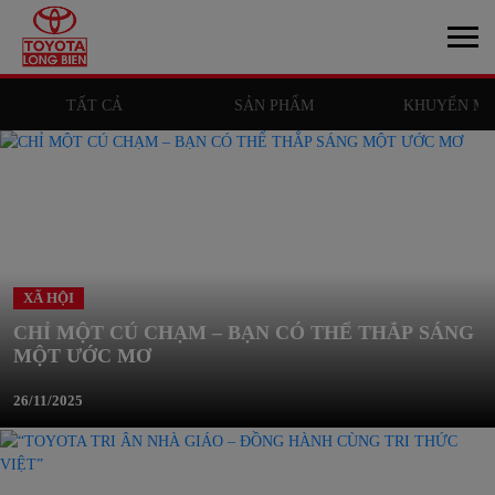
TẤT CẢ
SẢN PHẨM
KHUYẾN MÃ
XÃ HỘI
CHỈ MỘT CÚ CHẠM – BẠN CÓ THỂ THẮP SÁNG
MỘT ƯỚC MƠ
26/11/2025