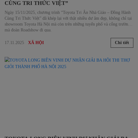
CÙNG TRI THỨC VIỆT”
Ngày 15/11/2025, chương trình “Toyota Tri Ân Nhà Giáo – Đồng Hành
Cùng Tri Thức Việt” đã khép lại với thật nhiều dư âm đẹp, không chỉ tại
showroom Toyota Hà Nội mà còn trên những tuyến phố và cổng trường
mà đoàn Roadshow đi qua.
Đó không đơn thuần là một sự kiện tri ân, mà là một hành trình chạm
đến cảm xúc, lan tỏa giá trị và tôn vinh những người gieo mầm tri thức
17.11.2025
Chi tiết
XÃ HỘI
trên khắp Thủ đô.