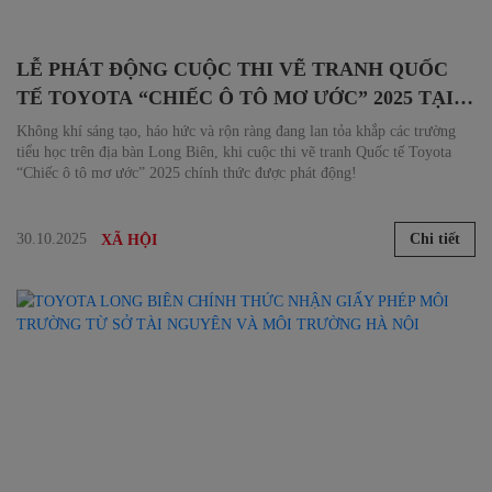
LỄ PHÁT ĐỘNG CUỘC THI VẼ TRANH QUỐC
TẾ TOYOTA “CHIẾC Ô TÔ MƠ ƯỚC” 2025 TẠI
CÁC ĐIỂM TRƯỜNG Ở LONG BIÊN
Không khí sáng tạo, háo hức và rộn ràng đang lan tỏa khắp các trường
tiểu học trên địa bàn Long Biên, khi cuộc thi vẽ tranh Quốc tế Toyota
“Chiếc ô tô mơ ước” 2025 chính thức được phát động!
30.10.2025
Chi tiết
XÃ HỘI