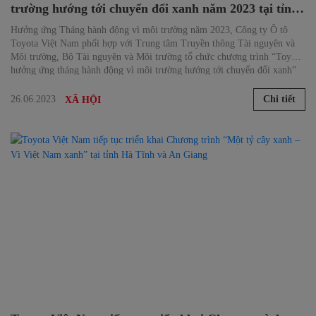
trường hướng tới chuyển đổi xanh năm 2023 tại tỉnh
Vĩnh Phúc
Hưởng ứng Tháng hành động vì môi trường năm 2023, Công ty Ô tô
Toyota Việt Nam phối hợp với Trung tâm Truyền thông Tài nguyên và
Môi trường, Bộ Tài nguyên và Môi trường tổ chức chương trình “Toyota
hưởng ứng tháng hành động vì môi trường hướng tới chuyển đổi xanh”
tại phường Xuân Hòa, thành phố Phúc Yên, tỉnh Vĩnh Phúc.
26.06.2023
Chi tiết
XÃ HỘI