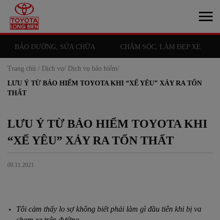
BẢO DƯỠNG, SỬA CHỮA
CHĂM SÓC, LÀM ĐẸP XE
Trang chủ /
Dịch vụ/
Dịch vụ bảo hiểm/
LƯU Ý TỪ BẢO HIỂM TOYOTA KHI “XẾ YÊU” XẢY RA TỔN
THẤT
LƯU Ý TỪ BẢO HIỂM TOYOTA KHI
“XẾ YÊU” XẢY RA TỔN THẤT
09.11.2021
Tôi cảm thấy lo sợ không biết phải làm gì đầu tiên khi bị va
chạm xe trên đường