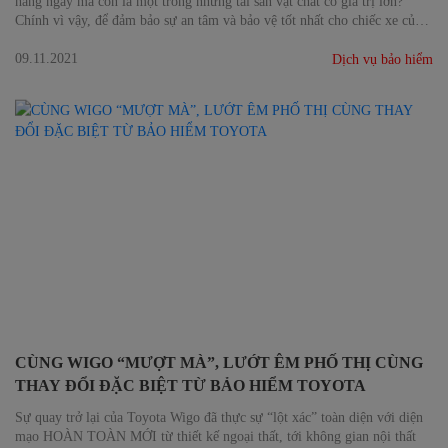
hàng ngày mà còn là một trong những tài sản vật chất có giá trị lớn?
Chính vì vậy, để đảm bảo sự an tâm và bảo vệ tốt nhất cho chiếc xe của
bạn, Bảo hiểm Toyota đã cung cấp một trong những quyền lợi quan trọng
nhất là bồi thường khi xe bị mất cắp bộ phận.
09.11.2021
Dịch vụ bảo hiểm
CÙNG WIGO “MƯỢT MÀ”, LƯỚT ÊM PHỐ THỊ CÙNG
THAY ĐỔI ĐẶC BIỆT TỪ BẢO HIỂM TOYOTA
Sự quay trở lại của Toyota Wigo đã thực sự “lột xác” toàn diện với diện
mạo HOÀN TOÀN MỚI từ thiết kế ngoại thất, tới không gian nội thất