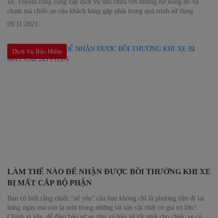
xe, Toyota cũng cung cấp dịch vụ sửa chữa với những hư hỏng do va
chạm mà chiếc xe của khách hàng gặp phải trong quá trình sử dụng.
09.11.2021
Dịch Vụ Bảo Hiểm
LÀM THẾ NÀO ĐỂ NHẬN ĐƯỢC BỒI THƯỜNG KHI XE
BỊ MẤT CẮP BỘ PHẬN
Bạn có biết rằng chiếc "xế yêu" của bạn không chỉ là phương tiện đi lại
hàng ngày mà còn là một trong những tài sản vật chất có giá trị lớn?
Chính vì vậy, để đảm bảo sự an tâm và bảo vệ tốt nhất cho chiếc xe của