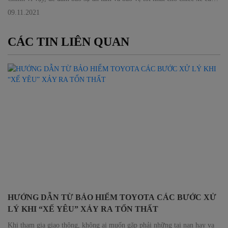
bạn, Bảo hiểm Toyota đã cung cấp một trong những quyền lợi quan trọng
09.11.2021
nhất là bồi thường khi xe bị mất cắp bộ phận.
CÁC TIN LIÊN QUAN
HƯỚNG DẪN TỪ BẢO HIỂM TOYOTA CÁC BƯỚC XỬ
LÝ KHI “XẾ YÊU” XẢY RA TỔN THẤT
Khi tham gia giao thông, không ai muốn gặp phải những tai nạn hay va