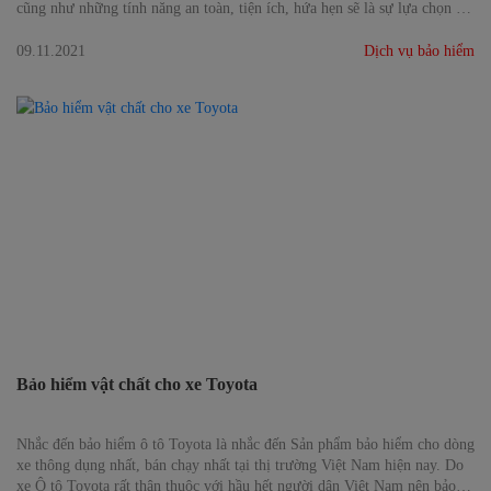
cũng như những tính năng an toàn, tiện ích, hứa hẹn sẽ là sự lựa chọn tối
ưu cho những khách hàng lần đầu mua xe, những gia đình trẻ hay khách
hàng nữ.
09.11.2021
Dịch vụ bảo hiểm
Bảo hiểm vật chất cho xe Toyota
Nhắc đến bảo hiểm ô tô Toyota là nhắc đến Sản phẩm bảo hiểm cho dòng
xe thông dụng nhất, bán chạy nhất tại thị trường Việt Nam hiện nay. Do
xe Ô tô Toyota rất thân thuộc với hầu hết người dân Việt Nam nên bảo