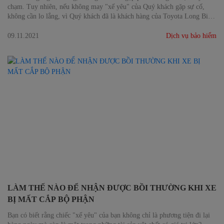
chạm. Tuy nhiên, nếu không may "xế yêu" của Quý khách gặp sự cố,
không cần lo lắng, vì Quý khách đã là khách hàng của Toyota Long Biên
và Bảo hiểm Toyota sẽ đồng hành để bảo vệ và hỗ trợ Quý khách một
cách toàn diện.
09.11.2021
Dịch vụ bảo hiểm
LÀM THẾ NÀO ĐỂ NHẬN ĐƯỢC BỒI THƯỜNG KHI XE
BỊ MẤT CẮP BỘ PHẬN
Bạn có biết rằng chiếc "xế yêu" của bạn không chỉ là phương tiện đi lại