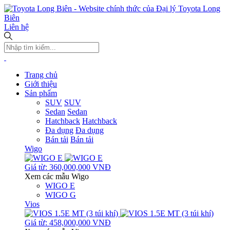
Liên hệ
Trang chủ
Giới thiệu
Sản phẩm
SUV
SUV
Sedan
Sedan
Hatchback
Hatchback
Đa dụng
Đa dụng
Bán tải
Bán tải
Wigo
Giá từ: 360,000,000 VNĐ
Xem các mẫu Wigo
WIGO E
WIGO G
Vios
Giá từ: 458,000,000 VNĐ