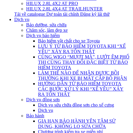
HILUX 2.8L 4X2 AT PRO
HILUX 2.8L 4X4 AT TRAILHUNTER
Tải về catalogue
Dự toán tài chính
Đăng ký lái thử
Dịch vụ
Bảo dưỡng, sửa chữa
Chăm sóc, làm đẹp xe
Dịch vụ bảo hiểm
Bảo hiểm vật chất cho xe Toyota
LƯU Ý TỪ BẢO HIỂM TOYOTA KHI “XẾ
YÊU” XẢY RA TỔN THẤT
CÙNG WIGO “MƯỢT MÀ”, LƯỚT ÊM PHỐ
THỊ CÙNG THAY ĐỔI ĐẶC BIỆT TỪ BẢO
HIỂM TOYOTA
LÀM THẾ NÀO ĐỂ NHẬN ĐƯỢC BỒI
THƯỜNG KHI XE BỊ MẤT CẮP BỘ PHẬN
HƯỚNG DẪN TỪ BẢO HIỂM TOYOTA
CÁC BƯỚC XỬ LÝ KHI “XẾ YÊU” XẢY
RA TỔN THẤT
Dịch vụ đồng sơn
Dịch vụ sửa chữa đồng sơn cho xế cưng
Dịch vụ
Bảo hành
GIA HẠN BẢO HÀNH YÊN TÂM SỬ
DỤNG, KHÔNG LO SỬA CHỮA
Chương trình kiểm tra xe miễn phí