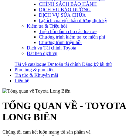
CHÍNH SÁCH BẢO HÀNH
DỊCH VỤ BẢO DƯỠNG
DỊCH VỤ SỬA CHỮA
Lợi ích của việc bảo dưỡng định kỳ
Kiểm tra & Triệu hồi
Triệu hồi dành cho các loại xe
Chương trình kiểm tra xe miễn phí
Chương trình triệu hồi
Dịch vụ Tài chính Toyota
Đặt hẹn dịch vụ
Tải về catalogue
Dự toán tài chính
Đăng ký lái thử
Phụ tùng & phụ kiện
Tin tức & Khuyến mãi
Liên hệ
TỔNG QUAN VỀ - TOYOTA
LONG BIÊN
Chúng tôi cam kết luôn mang tới sản phẩm và