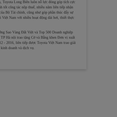
h, Toyota Long Biên luôn nỗ lực đóng góp tích cực
 tốt công tác nộp thuế, nhiều năm liên tiếp nhận
của Bộ Tài chính, cũng như góp phần thúc đẩy sự
i Việt Nam với nhiều hoạt động dài hơi, thiết thực
ưởng Sao Vàng Đất Việt và Top 500 Doanh nghiệp
TP Hà nội trao tặng Cờ và Bằng khen Đơn vị xuất
12 - 2016, liên tiếp được Toyota Việt Nam trao giải
 kinh doanh và dịch vụ.