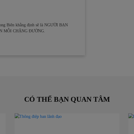
Long Biên khằng định sẽ là NGƯỜI BẠN
N MỖI CHẶNG ĐƯỜNG.
CÓ THỂ BẠN QUAN TÂM