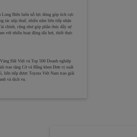
a Long Biên luôn nỗ lực đóng góp tích cực
g tác nộp thuế, nhiều năm liên tiếp nhận
ài chính, cũng như góp phần thúc đẩy sự
m với nhiều hoạt động dài hơi, thiết thực
 Vàng Đất Việt và Top 500 Doanh nghiệp
i trao tặng Cờ và Bằng khen Đơn vị xuất
6, liên tiếp được Toyota Việt Nam trao giải
anh và dịch vụ.