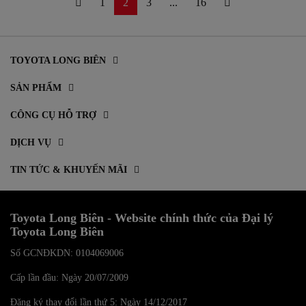
1
2
3
...
16
TOYOTA LONG BIÊN
SẢN PHẨM
CÔNG CỤ HỖ TRỢ
DỊCH VỤ
TIN TỨC & KHUYẾN MÃI
Toyota Long Biên - Website chính thức của Đại lý
Toyota Long Biên
Số GCNĐKDN: 0104069006
Cấp lần đầu: Ngày 20/07/2009
Đăng ký thay đổi lần thứ 5: Ngày 14/12/2017