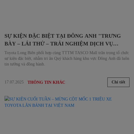
SỰ KIỆN ĐẶC BIỆT TẠI ĐÔNG ANH "TRƯNG
BÀY – LÁI THỬ – TRẢI NGHIỆM DỊCH VỤ
CHĂM SÓC XE"
Toyota Long Biên phối hợp cùng TTTM TASCO Mall trân trọng tổ chức
sự kiện đặc biệt, nhằm tri ân Quý khách hàng khu vực Đông Anh đã luôn
tin tưởng và đồng hành.
17.07.2025
Chi tiết
THÔNG TIN KHÁC