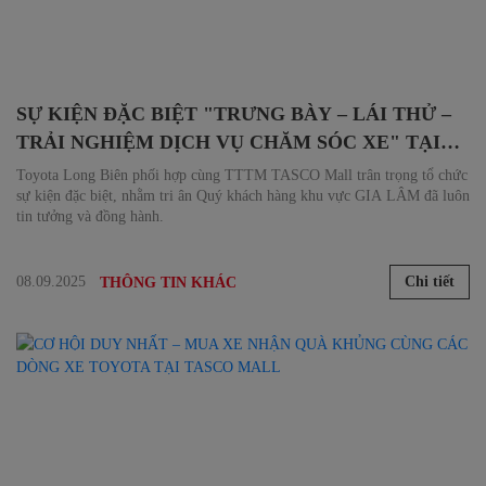
SỰ KIỆN ĐẶC BIỆT "TRƯNG BÀY – LÁI THỬ –
TRẢI NGHIỆM DỊCH VỤ CHĂM SÓC XE" TẠI
GIA LÂM
Toyota Long Biên phối hợp cùng TTTM TASCO Mall trân trọng tổ chức
sự kiện đặc biệt, nhằm tri ân Quý khách hàng khu vực GIA LÂM đã luôn
tin tưởng và đồng hành.
08.09.2025
Chi tiết
THÔNG TIN KHÁC