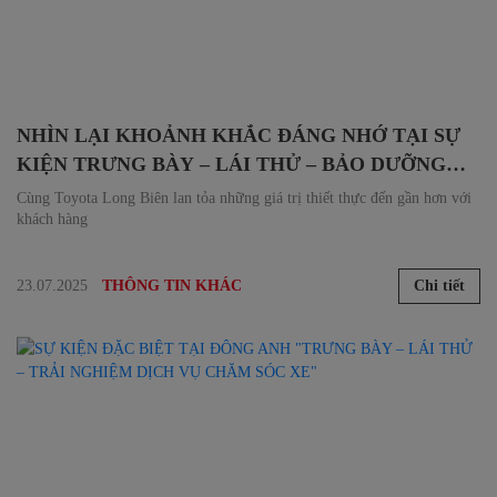
NHÌN LẠI KHOẢNH KHẮC ĐÁNG NHỚ TẠI SỰ
KIỆN TRƯNG BÀY – LÁI THỬ – BẢO DƯỠNG
LƯU ĐỘNG TẠI ĐÔNG ANH
Cùng Toyota Long Biên lan tỏa những giá trị thiết thực đến gần hơn với
khách hàng
23.07.2025
Chi tiết
THÔNG TIN KHÁC