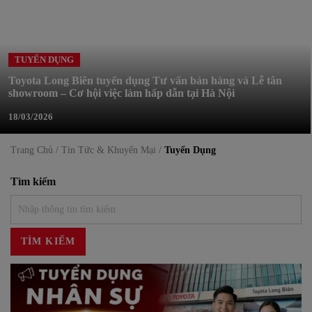
TUYỂN DỤNG
Toyota Long Biên tuyển dụng Tư vấn bán hàng và Lễ tân
showroom – Cơ hội việc làm hấp dẫn tại Hà Nội
18/03/2026
Trang Chủ /
Tin Tức & Khuyến Mại /
Tuyển Dụng
Tìm kiếm
TÌM KIẾM