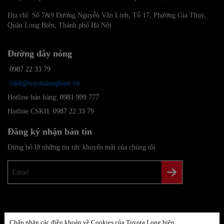
Địa chỉ: Số 7&9 Đường Nguyễn Văn Linh, Tổ 17, Phường Gia Thụy,
Quận Long Biên, Thành phố Hà Nội
Đường dây nóng
0987 22 33 79
cskh@toyotalongbien.vn
Hotline bán hàng:
0981 999 777
Hotline CSKH:
0987 22 33 79
Đăng ký nhận bản tin
Đừng bỏ lỡ những tin tức khuyến mãi của chúng tôi
Chính sách và điều khoản
|
Chính sách bảo mật thông tin cá nhân
Chấp nhận các điều khoản về Cookies của Toyota Long biên