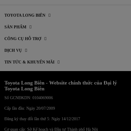
TOYOTA LONG BIÊN
SẢN PHẨM
CÔNG CỤ HỖ TRỢ
DỊCH VỤ
TIN TỨC & KHUYẾN MÃI
Toyota Long Biên - Website chính thức của Đại lý
Toyota Long Biên
Số GCNĐKDN: 0104069006
Cấp lần đầu: Ngày 20/07/2009
Đăng ký thay đổi lần thứ 5: Ngày 14/12/2017
Cơ quan cấp: Sở Kế hoạch và Đầu tư Thành phố Hà Nội