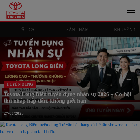
TẤT CẢ
SẢN PHẨM
KHUYẾN MÃ
TUYỂN DỤNG
Toyota Long Biên tuyển dụng nhân sự 2026 – Cơ hội
thu nhập hấp dẫn, không giới hạn
27/03/2026